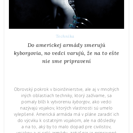
Technika
Do americkej armády smerujú
kyborgovia, no vedci varujú, že na to ešte
nie sme pripravení
Obrovský pokrok v bioinžinierstve, ale aj v mnohých
iných oblastiach techniky, ktorý zažívame, sa
pomaly blíži k vytvoreniu
kyborgov
, ako vedci
nazývajú vojakov, ktorých vlastnosti sú umelo
vylepšené. Americká armáda má v pláne zaradiť ich
do výcviku k ostatným vojakom, ale na dôsledky
a na to, aký by to malo dopad pre civilistov,
vojakov a aj celú armádu, zatiaľ nie je pripravené