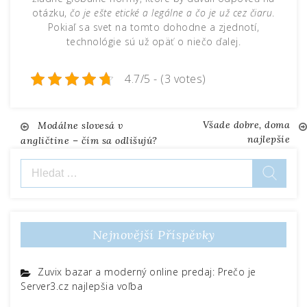
otázku,
čo je ešte etické a legálne a čo je už cez čiaru
.
Pokiaľ sa svet na tomto dohodne a zjednotí,
technológie sú už opäť o niečo ďalej.
4.7/5 - (3 votes)
Všade dobre, doma
Navigace
Modálne slovesá v
najlepšie
angličtine – čím sa odlišujú?
pro
Vyhledávání
příspěvek
Nejnovější Příspěvky
Zuvix bazar a moderný online predaj: Prečo je
Server3.cz najlepšia voľba