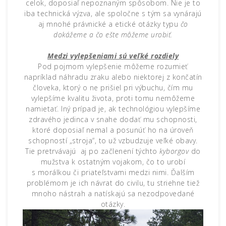
celok, doposiaľ nepoznaným spôsobom. Nie je to
iba technická výzva, ale spoločne s tým sa vynárajú
aj mnohé právnické a etické otázky typu
čo
dokážeme a čo ešte môžeme urobiť.
Medzi vylepšeniami sú veľké rozdiely
Pod pojmom vylepšenie môžeme rozumieť
napríklad náhradu zraku alebo niektorej z končatín
človeka, ktorý o ne prišiel pri výbuchu, čím mu
vylepšíme kvalitu života, proti tomu nemôžeme
namietať. Iný prípad je, ak technológiou vylepšíme
zdravého jedinca v snahe dodať mu schopnosti,
ktoré doposiaľ nemal a posunúť ho na úroveň
schopností „stroja“, to už vzbudzuje veľké obavy.
Tie pretrvávajú aj po začlenení týchto
kyborgov
do
mužstva k ostatným vojakom, čo to urobí
s morálkou či priateľstvami medzi nimi. Ďalším
problémom je ich návrat do civilu, tu striehne tiež
mnoho nástrah a natískajú sa nezodpovedané
otázky.