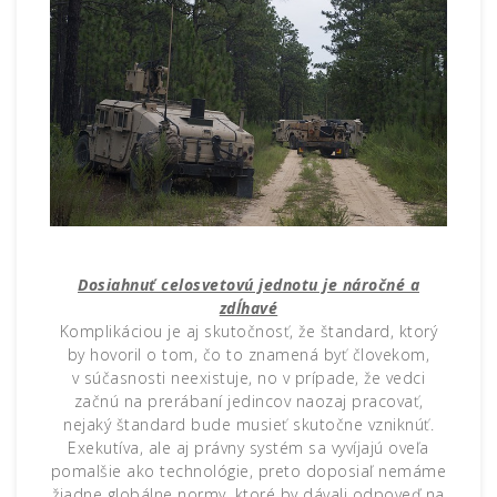
Dosiahnuť celosvetovú jednotu je náročné a
zdĺhavé
Komplikáciou je aj skutočnosť, že štandard, ktorý
by hovoril o tom, čo to znamená byť človekom,
v súčasnosti neexistuje, no v prípade, že vedci
začnú na prerábaní jedincov naozaj pracovať,
nejaký štandard bude musieť skutočne vzniknúť.
Exekutíva, ale aj právny systém sa vyvíjajú oveľa
pomalšie ako technológie, preto doposiaľ nemáme
žiadne globálne normy, ktoré by dávali odpoveď na