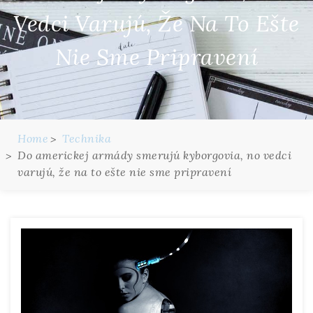
Vedci Varujú, Že Na To Ešte
Nie Sme Pripravení
Home
Technika
Do americkej armády smerujú kyborgovia, no vedci
varujú, že na to ešte nie sme pripravení