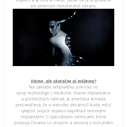
ani americké ministerstvo obrany.
Vieme, ale skutočne aj môžeme?
Na základe nebývalého pokroku vo
vývoji technológií v medicíne, hlavne implantátov
a protetických náhrad, je americká armáda
presvedčená, že o niekoľko desaťročí bude môcť
vylepšiť svojich vojakov napríklad nervovými
implantátmi či špeciálnymi sietnicami, ktoré
prepoja človeka so strojom a vytvoria z nich jeden