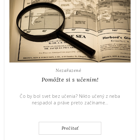
Nezařazené
Pomôžte si s učením!
Čo by bol svet bez učenia? Nikto učený z neba
nespadol a práve preto začíname…
Prečítať