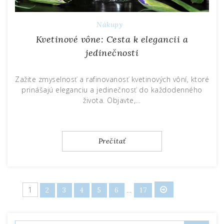
Nákupy
Kvetinové vône: Cesta k elegancii a
jedinečnosti
Zažite zmyselnosť a rafinovanosť kvetinových vôní, ktoré
prinášajú eleganciu a jedinečnosť do každodenného
života. Objavte,…
Prečítať
Stránkování
1
…
2
3
4
5
6
17
příspěvků