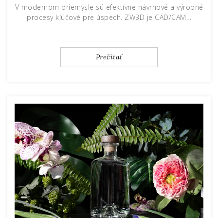
V modernom priemysle sú efektívne návrhové a výrobné
procesy kľúčové pre úspech. ZW3D je CAD/CAM…
Prečítať