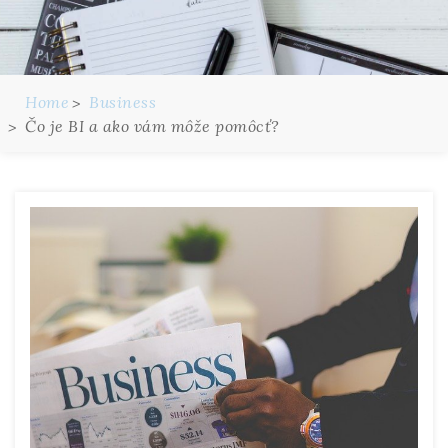
Home
Business
Čo je BI a ako vám môže pomôcť?