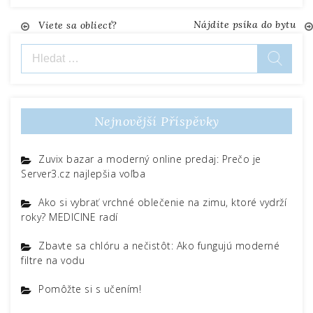
Nájdite psíka do bytu
Navigace
Viete sa obliecť?
Vyhledávání
pro
příspěvek
Nejnovější Příspěvky
Zuvix bazar a moderný online predaj: Prečo je
Server3.cz najlepšia voľba
Ako si vybrať vrchné oblečenie na zimu, ktoré vydrží
roky? MEDICINE radí
Zbavte sa chlóru a nečistôt: Ako fungujú moderné
filtre na vodu
Pomôžte si s učením!