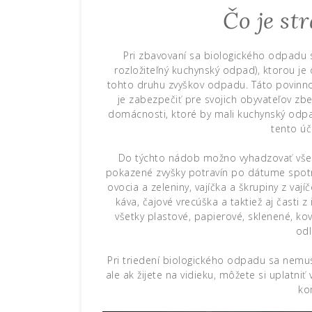
Čo je st
Pri zbavovaní sa biologického odpadu
rozložiteľný kuchynský odpad), ktorou j
tohto druhu zvyškov odpadu. Táto povinno
je zabezpečiť pre svojich obyvateľov zb
domácnosti, ktoré by mali kuchynský odpa
tento úč
Do týchto nádob možno vyhadzovať všet
pokazené zvyšky potravín po dátume spotre
ovocia a zeleniny, vajíčka a škrupiny z vají
káva, čajové vrecúška a taktiež aj časti z
všetky plastové, papierové, sklenené, kov
odl
Pri triedení biologického odpadu sa nemus
ale ak žijete na vidieku, môžete si uplatn
ko