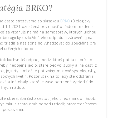
ratégia BRKO?
 sa často stretávame so skratkou
BRKO
(Biologicky
e od 1.1.2021 označená povinnosť ohľadom triedenia
sť sa vzťahuje najmä na samosprávy, ktorých úlohou
er biologicky rozložiteľného odpadu a zároveň aj na
d triediť a následne ho vyhadzovať do špeciálne pre
el určených nádob.
ok kuchynský odpad, medzi ktorý patria napríklad
by, nedojené jedlo, staré pečivo, šupky a iné časti z
čok, jogurty a mliečne potraviny, mäsové výrobky, ryby,
 izbových kvetín. Pozor však na to, aby ste odstránili
ové a iné obaly, ktoré je zase potrebné vytriediť do
išných nádob.
íte uberať iba čisto cestou jeho triedenia do nádob,
iť výnimku a tento druh odpadu triediť prostredníctvom
mpostovania.