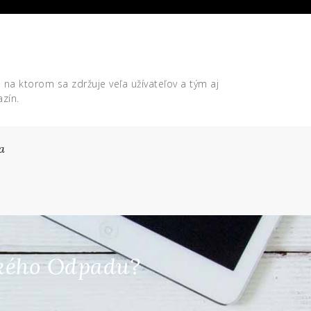
, na ktorom sa zdržuje veľa užívateľov a tým aj
zín.
a
ského Odpadu?