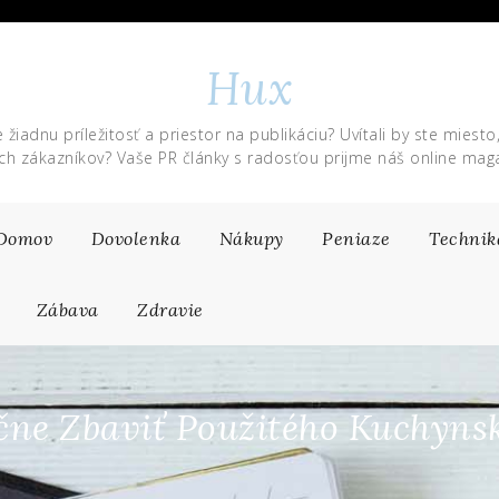
Hux
 žiadnu príležitosť a priestor na publikáciu? Uvítali by ste miesto
ich zákazníkov? Vaše PR články s radosťou prijme náš online maga
Domov
Dovolenka
Nákupy
Peniaze
Technik
Zábava
Zdravie
čne Zbaviť Použitého Kuchyn