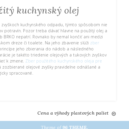
itý kuchynský olej
í o zvyškoch kuchynského odpadu, týmto spôsobom nie
v potravín. Pozor treba dávať hlavne na použitý olej a
dob BRKO nepatrí. Rovnako by nemal končiť ani medzi
m dreze či toalete. Na jeho zbavenie slúži
zber
a princípe jeho zbierania do nádob a následného
ácie je takéto triedenie olejových a tukových zvyškov
pieť k zmene.
Zber použitého kuchynského oleja pre
ú zozbierané olejové zvyšky pravidelne odnášané a
icky spracované.
Cena a výhody plastových paliet
Theme of
96 THEME.