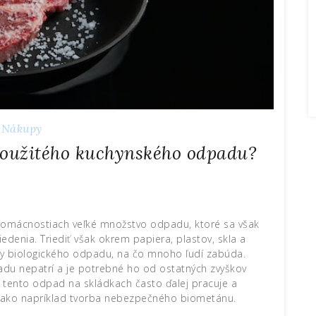
Nákupy
použitého kuchynského odpadu?
domácnostiach veľké množstvo odpadu, ktoré sa však
enia. Triediť však okrem papiera, plastov, skla a
šky biologického odpadu, na čo mnoho ľudí zabúda.
u nepatrí a je potrebné ho od ostatných zvyškov
že tento odpad na skládkach často ďalej pracuje a
, ako napríklad tvorba nebezpečného biometánu.