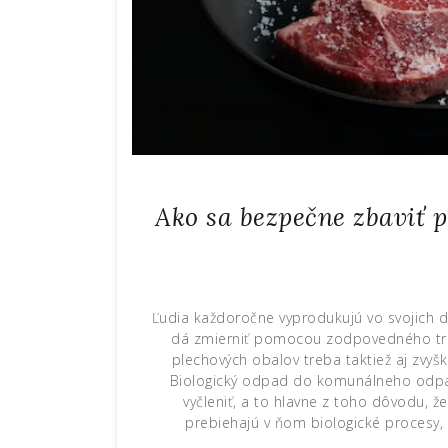
Ako sa bezpečne zbaviť 
Ľudia každoročne vyprodukujú vo svojich 
dá zmierniť pomocou zodpovedného tried
plechových obalov treba taktiež aj zvy
Biologický odpad do komunálneho odpad
vyčleniť, a to hlavne z toho dôvodu, 
prebiehajú v ňom biologické procesy