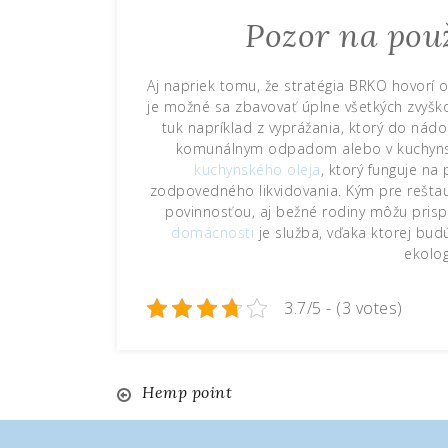
Pozor na použ
Aj napriek tomu, že stratégia BRKO hovor
je možné sa zbavovať úplne všetkých zvyško
tuk napríklad z vyprážania, ktorý do ná
komunálnym odpadom alebo v kuchynsko
kuchynského oleja
, ktorý funguje n
zodpovedného likvidovania. Kým pre reštaur
povinnosťou, aj bežné rodiny môžu pris
domácnosti
je služba, vďaka ktorej bud
ekolog
3.7/5 - (3 votes)
Navigace
Hemp point