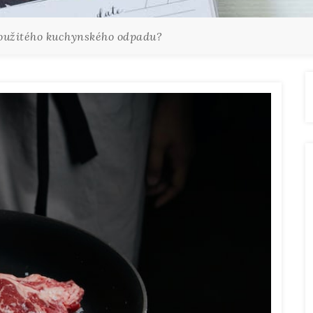
použitého kuchynského odpadu?