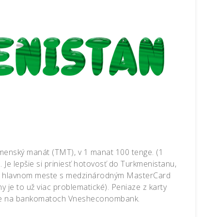
menský manát (TMT), v 1 manat 100 tenge. (1
Je lepšie si priniesť hotovosť do Turkmenistanu,
y v hlavnom meste s medzinárodným MasterCard
y je to už viac problematické). Peniaze z karty
žite na bankomatoch Vnesheconombank.