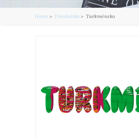
Home
Dovolenka
Turkménsko