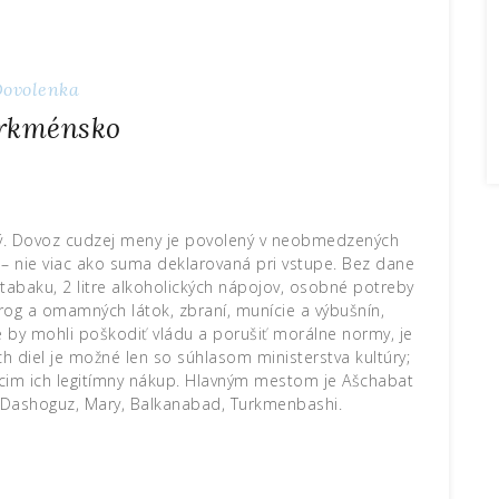
ovolenka
rkménsko
ý. Dovoz cudzej meny je povolený v neobmedzených
 – nie viac ako suma deklarovaná pri vstupe. Bez dane
 tabaku, 2 litre alkoholických nápojov, osobné potreby
drog a omamných látok, zbraní, munície a výbušnín,
é by mohli poškodiť vládu a porušiť morálne normy, je
h diel je možné len so súhlasom ministerstva kultúry;
cim ich legitímny nákup. Hlavným mestom je Ašchabat
Dashoguz, Mary, Balkanabad, Turkmenbashi.