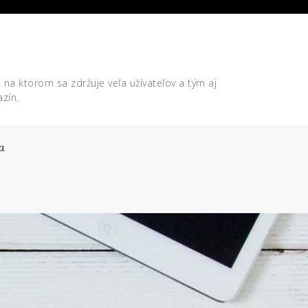
, na ktorom sa zdržuje veľa užívateľov a tým aj
zín.
a