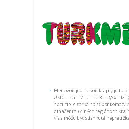
Menovou jednotkou krajiny je turk
USD = 3,5 TMT, 1 EUR = 3,96 TMT). 
hoci nie je ťažké nájsť bankomat
otnačením (v iných regiónoch krajin
Visa môžu byť stiahnuté nepretr