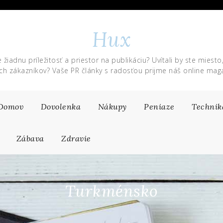
Hux
 žiadnu príležitosť a priestor na publikáciu? Uvítali by ste miesto
ich zákazníkov? Vaše PR články s radosťou prijme náš online maga
Domov
Dovolenka
Nákupy
Peniaze
Technik
Zábava
Zdravie
Turkménsko