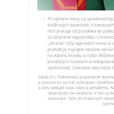
Pri výmene meny sa uprednostňujú 
dolárových bankoviek. V bankovýc
nich pracuje od pondelka do piat
sú otvorené nepretržite), v hoteloc
„čerstvé“ účty najnovších emisií a s
priebeh je zvyčajne výrazne výnosne
na vlastnú hrozbu a riziko. Môžete 
prestížnych hoteloch a reštauráciá
spoločností. Cestovné šeky môžu b
Zatiaľ čo v Turkménsku je potrebné dodrž
a cennosti by sa mali uchovávať v hotelovo
a vždy sledujte svoju tašku a peňaženku. 
dávať pozor na vreckárov. V noci je l
oblastiach. Výlet do hraničných oblast
turkm