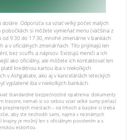
doláre. Odporúča sa vziať veľký počet malých
h pobočkách si môžete vymieňať menu (väčšina z
ku od 9:30 do 17:30, mnohé zmenárne v bankách
h a v oficiálnych zmenárňach. Títo prijímajú len
érií, bez scuffs a nápisov. Existujú meniči a ich
jší ako oficiálny, ale môžete ich kontaktovať len
platiť kreditnou kartou iba v niekoľkých
ch v Ashgabate, ako aj v kanceláriách leteckých
yť vyplatené iba v niekoľkých bankách.
iavať štandardné bezpečnostné opatrenia: dokumenty
m trezore, nemali si so sebou vziať veľké sumy peňazí
Na preplnených miestach – na trhoch a bazáre si treba
epšie, aby ste nechodili sami, najmä v neznámych
í krajiny je možný len s oficiálnym povolením a s
enskou eskortou.