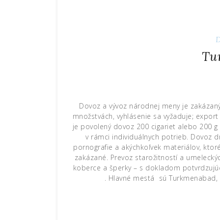
D
Tu
Dovoz a vývoz národnej meny je zakázan
množstvách, vyhlásenie sa vyžaduje; export
je povolený dovoz 200 cigariet alebo 200 g
v rámci individuálnych potrieb. Dovoz 
pornografie a akýchkoľvek materiálov, ktor
zakázané. Prevoz starožitností a umeleckýc
koberce a šperky – s dokladom potvrdzujú
. Hlavné mestá sú Turkmenabad, 