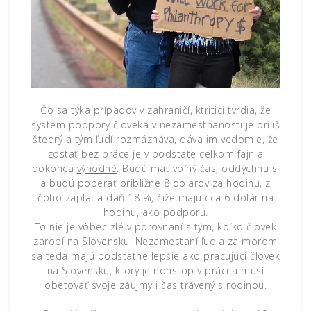
Čo sa týka prípadov v zahraničí, ktritici tvrdia, že
systém podpory človeka v nezamestnanosti je príliš
štedrý a tým ľudí rozmáznáva, dáva im vedomie, že
zostať bez práce je v podstate celkom fajn a
dokonca
výhodné
. Budú mať voľný čas, oddýchnu si
a budú poberať približne 8 dolárov za hodinu, z
čoho zaplatia daň 18 %, čiže majú cca 6 dolár na
hodinu, ako podporu.
To nie je vôbec zlé v porovnaní s tým, koľko človek
zarobí
na Slovensku. Nezamestaní ľudia za morom
sa teda majú podstatne lepšie ako pracujúci človek
na Slovensku, ktorý je nonstop v práci a musí
obetovať svoje záujmy i čas trávený s rodinou.