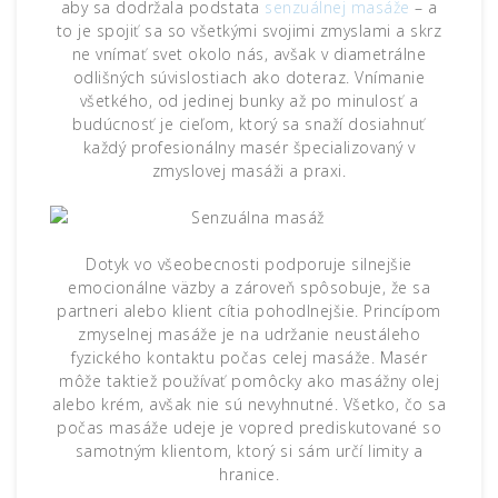
aby sa dodržala podstata
senzuálnej masáže
– a
to je spojiť sa so všetkými svojimi zmyslami a skrz
ne vnímať svet okolo nás, avšak v diametrálne
odlišných súvislostiach ako doteraz. Vnímanie
všetkého, od jedinej bunky až po minulosť a
budúcnosť je cieľom, ktorý sa snaží dosiahnuť
každý profesionálny masér špecializovaný v
zmyslovej masáži a praxi.
Dotyk vo všeobecnosti podporuje silnejšie
emocionálne väzby a zároveň spôsobuje, že sa
partneri alebo klient cítia pohodlnejšie. Princípom
zmyselnej masáže je na udržanie neustáleho
fyzického kontaktu počas celej masáže. Masér
môže taktiež používať pomôcky ako masážny olej
alebo krém, avšak nie sú nevyhnutné. Všetko, čo sa
počas masáže udeje je vopred prediskutované so
samotným klientom, ktorý si sám určí limity a
hranice.