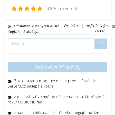
4.8/5 - (5 votes)
Osviež svoj outfit lesklým
Navigace
Sťahovanie nábytku a iné
efektom
doplnkové služby.
pro
Vyhledávání
příspěvek
Nejnovější Příspěvky
Zuvix bazar a moderný online predaj: Prečo je
Server3.cz najlepšia voľba
Ako si vybrať vrchné oblečenie na zimu, ktoré vydrží
roky? MEDICINE radí
Zbavte sa chlóru a nečistôt: Ako fungujú moderné