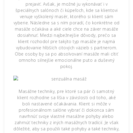
prejaviť.
Avšak, je možné ju vykonávať i v
špeciálnych salónoch či kúpeľoch, kde sa klientovi
venuje vyškolený masér, ktorého si klient sám
vyberie. Následne sa s ním poradí, čo konkrétne od
masáže očakáva a aké ciele chce na záver masáže
dosiahnuť.
Medzi najbežnejšie dôvody, prečo sa
klient rozhodol pre takýto typ masáže je najmä
vybudovanie hlbších citových väzieb s partnerom.
Obe osoby by sa po absolvovaní masáže mali cítiť
omnoho silnejšie emocionálne puto a duševný
pokoj.
Masážne techniky, pre ktoré sa pár či samotný
klient rozhodne sa líšia v závislosti od toho, aké
boli nastavené očakávania. Klient si môže v
profesionálnom salóne vybrať či dokonca sám
navrhnúť svoje vlastné masážne pohyby alebo
zahrnúť techniky z iných masážnych tradícií. Je však
dôležité, aby sa použili také pohyby a také techniky,