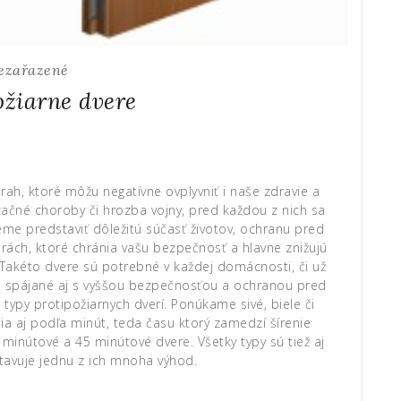
ezařazené
ožiarne dvere
rah, ktoré môžu negatívne ovplyvniť i naše zdravie a
ilizačné choroby či hrozba vojny, pred každou z nich sa
eme predstaviť dôležitú súčasť životov, ochranu pred
rách, ktoré chránia vašu bezpečnosť a hlavne znižujú
 Takéto dvere sú potrebné v každej domácnosti, či už
ú spájané aj s vyššou bezpečnosťou a ochranou pred
ypy protipožiarnych dverí. Ponúkame sivé, biele či
ia aj podľa minút, teda času ktorý zamedzí šírenie
 minútové a 45 minútové dvere. Všetky typy sú tiež aj
avuje jednu z ich mnoha výhod.