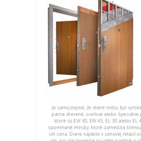
Je samozrejmé, že dvere môžu byť vyrobe
patria drevené, oceľové alebo špeciálne p
ktoré sú EW 30, EW 45, EL 30 alebo EL 
spomínané minúty, ktoré zamedzia šíreniu
ich cena. Dvere nájdete v cenovej relácii o
vás, no i tie lacnejšie sú veľmi kvalitné a