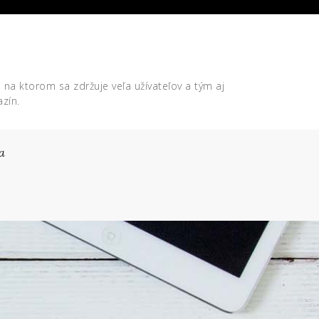
, na ktorom sa zdržuje veľa užívateľov a tým aj
zín.
a