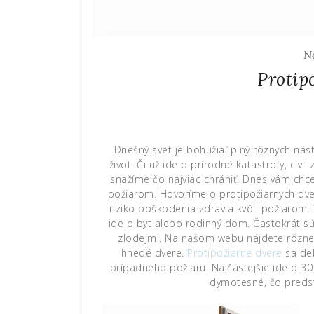
N
Protip
Dnešný svet je bohužiaľ plný rôznych nást
život. Či už ide o prírodné katastrofy, civ
snažíme čo najviac chrániť. Dnes vám chc
požiarom. Hovoríme o protipožiarnych dve
riziko poškodenia zdravia kvôli požiarom.
ide o byt alebo rodinný dom. Častokrát s
zlodejmi. Na našom webu nájdete rôzne t
hnedé dvere.
Protipožiarne dvere
sa del
prípadného požiaru. Najčastejšie ide o 30
dymotesné, čo predst