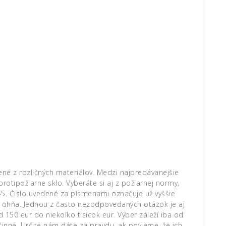
né z rozličných materiálov. Medzi najpredávanejšie
rotipožiarne sklo. Vyberáte si aj z požiarnej normy,
45. Číslo uvedené za písmenami označuje už vyššie
 ohňa. Jednou z často nezodpovedaných otázok je aj
d 150 eur do niekoľko tisícok eur. Výber záleží iba od
 účinné. Určite nám dáte za pravdu, ak povieme, že ich