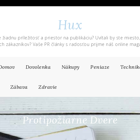
Hux
 žiadnu príležitosť a priestor na publikáciu? Uvítali by ste miesto
ich zákazníkov? Vaše PR články s radosťou prijme náš online maga
Domov
Dovolenka
Nákupy
Peniaze
Technik
Zábava
Zdravie
Protipožiarne Dvere