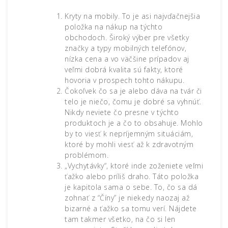
Kryty na mobily. To je asi najvďačnejšia
položka na nákup na týchto
obchodoch. Široký výber pre všetky
značky a typy mobilných telefónov,
nízka cena a vo väčšine prípadov aj
veľmi dobrá kvalita sú fakty, ktoré
hovoria v prospech tohto nákupu.
Čokoľvek čo sa je alebo dáva na tvár či
telo je niečo, čomu je dobré sa vyhnúť.
Nikdy neviete čo presne v týchto
produktoch je a čo to obsahuje. Mohlo
by to viesť k nepríjemným situáciám,
ktoré by mohli viesť až k zdravotným
problémom.
„Vychytávky“, ktoré inde zoženiete veľmi
ťažko alebo príliš draho. Táto položka
je kapitola sama o sebe. To, čo sa dá
zohnať z “Číny” je niekedy naozaj až
bizarné a ťažko sa tomu verí. Nájdete
tam takmer všetko, na čo si len