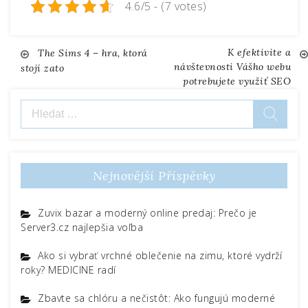
4.6/5 - (7 votes)
K efektivite a
Navigace
The Sims 4 – hra, ktorá
návštevnosti Vášho webu
stojí zato
potrebujete využiť SEO
pro
Vyhledávání
příspěvek
Nejnovější Příspěvky
Zuvix bazar a moderný online predaj: Prečo je
Server3.cz najlepšia voľba
Ako si vybrať vrchné oblečenie na zimu, ktoré vydrží
roky? MEDICINE radí
Zbavte sa chlóru a nečistôt: Ako fungujú moderné