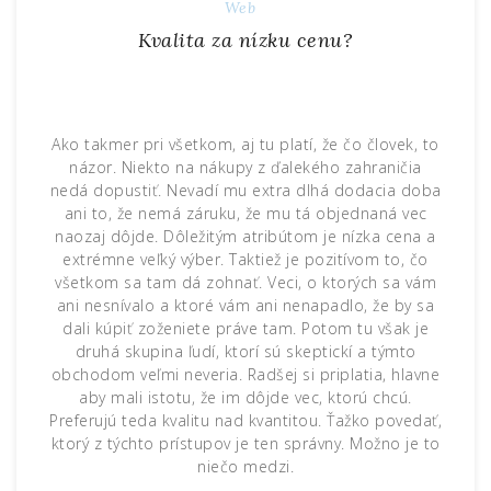
Web
Kvalita za nízku cenu?
Ako takmer pri všetkom, aj tu platí, že čo človek, to
názor. Niekto na nákupy z ďalekého zahraničia
nedá dopustiť. Nevadí mu extra dlhá dodacia doba
ani to, že nemá záruku, že mu tá objednaná vec
naozaj dôjde. Dôležitým atribútom je nízka cena a
extrémne veľký výber. Taktiež je pozitívom to, čo
všetkom sa tam dá zohnať. Veci, o ktorých sa vám
ani nesnívalo a ktoré vám ani nenapadlo, že by sa
dali kúpiť zoženiete práve tam. Potom tu však je
druhá skupina ľudí, ktorí sú skeptickí a týmto
obchodom veľmi neveria. Radšej si priplatia, hlavne
aby mali istotu, že im dôjde vec, ktorú chcú.
Preferujú teda kvalitu nad kvantitou. Ťažko povedať,
ktorý z týchto prístupov je ten správny. Možno je to
niečo medzi.