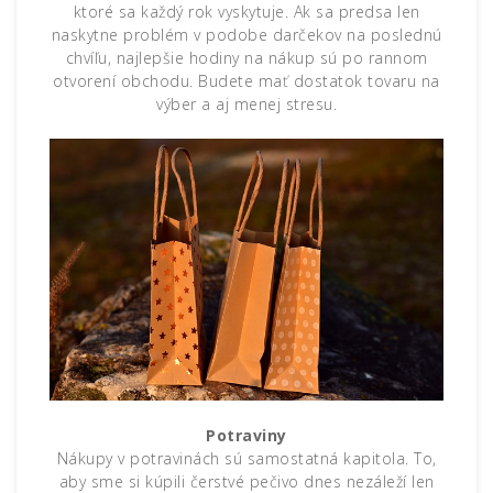
ktoré sa každý rok vyskytuje. Ak sa predsa len
naskytne problém v podobe darčekov na poslednú
chvíľu, najlepšie hodiny na nákup sú po rannom
otvorení obchodu. Budete mať dostatok tovaru na
výber a aj menej stresu.
Potraviny
Nákupy v potravinách sú samostatná kapitola. To,
aby sme si kúpili čerstvé pečivo dnes nezáleží len