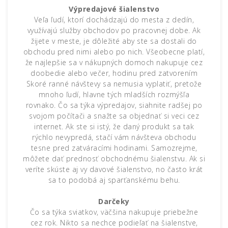
Výpredajové šialenstvo
Veľa ľudí, ktorí dochádzajú do mesta z dedín,
využívajú služby obchodov po pracovnej dobe. Ak
žijete v meste, je dôležité aby ste sa dostali do
obchodu pred nimi alebo po nich. Všeobecne platí,
že najlepšie sa v nákupných domoch nakupuje cez
doobedie alebo večer, hodinu pred zatvorením
Skoré ranné návštevy sa nemusia vyplatiť, pretože
mnoho ľudí, hlavne tých mladších rozmýšľa
rovnako. Čo sa týka výpredajov, siahnite radšej po
svojom počítači a snažte sa objednať si veci cez
internet. Ak ste si istý, že daný produkt sa tak
rýchlo nevypredá, stačí vám návšteva obchodu
tesne pred zatváracími hodinami. Samozrejme,
môžete dať prednosť obchodnému šialenstvu. Ak si
veríte skúste aj vy davové šialenstvo, no často krát
sa to podobá aj sparťanskému behu.
Darčeky
Čo sa týka sviatkov, väčšina nakupuje priebežne
cez rok. Nikto sa nechce podieľať na šialenstve,