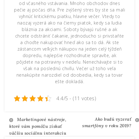
od včasného vstávania. Mnoho obchodov dnes
pečie aj počas dňa. Pre zvýšený stres by ste sa mali
vyhnúť kritickému piatku, hlavne večer. Vtedy to
naozaj vyzerá ako na čierny piatok, kedy sa ľudia
bláznia za akciami. Soboty bývajú rušné a ak
chcete odstrániť čakanie, jednoducho si privstaňte
a choďte nakupovať hneď ako sa to dá. Ak ste
zástancom veľkých nákupov na jeden celý týždeň
dopredu, najlepšie rozhodnutie spravíte, ak
pôjdete na potraviny v nedeľu. Nenechávajte si to
však na poslednú chvíľu. Večer už toho veľa
nenakúpite narozdiel od doobedia, kedy sa tovar
ešte dokladá.
4.4/5 - (11 votes)
Ako budú vyzerať
Navigace
Marketingové nástroje,
smartfóny v roku 2019?
ktoré vám pomôžu získať
väčšiu sociálnu interakciu
pro