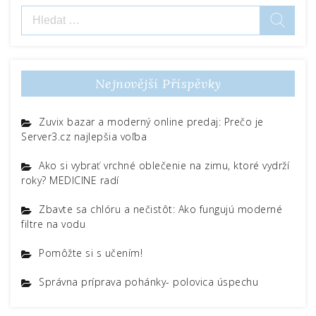
Vyhledávání
příspěvek
Nejnovější Příspěvky
Zuvix bazar a moderný online predaj: Prečo je
Server3.cz najlepšia voľba
Ako si vybrať vrchné oblečenie na zimu, ktoré vydrží
roky? MEDICINE radí
Zbavte sa chlóru a nečistôt: Ako fungujú moderné
filtre na vodu
Pomôžte si s učením!
Správna príprava pohánky- polovica úspechu