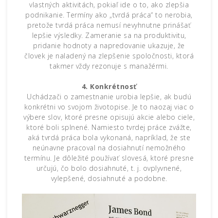
vlastných aktivitách, pokiaľ ide o to, ako zlepšia
podnikanie. Termíny ako „tvrdá práca“ to nerobia,
pretože tvrdá práca nemusí nevyhnutne prinášať
lepšie výsledky. Zameranie sa na produktivitu,
pridanie hodnoty a napredovanie ukazuje, že
človek je naladený na zlepšenie spoločnosti, ktorá
takmer vždy rezonuje s manažérmi.
4. Konkrétnosť
Uchádzači o zamestnanie urobia lepšie, ak budú
konkrétni vo svojom životopise. Je to naozaj viac o
výbere slov, ktoré presne opisujú akcie alebo ciele,
ktoré boli splnené. Namiesto tvrdej práce zvážte,
aká tvrdá práca bola vykonaná, napríklad, že ste
neúnavne pracoval na dosiahnutí nemožného
termínu. Je dôležité používať slovesá, ktoré presne
určujú, čo bolo dosiahnuté, t. j. ovplyvnené,
vylepšené, dosiahnuté a podobne.