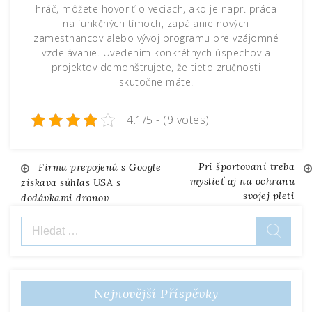
hráč, môžete hovoriť o veciach, ako je napr. práca
na funkčných tímoch, zapájanie nových
zamestnancov alebo vývoj programu pre vzájomné
vzdelávanie. Uvedením konkrétnych úspechov a
projektov demonštrujete, že tieto zručnosti
skutočne máte.
4.1/5 - (9 votes)
Pri športovaní treba
Navigace
Firma prepojená s Google
myslieť aj na ochranu
získava súhlas USA s
svojej pleti
dodávkami dronov
pro
Vyhledávání
příspěvek
Nejnovější Příspěvky