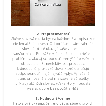
2. Prepracovanosť
Akčné slovesá musia byť na každom životopisu. Ale
nie len akčné slovesá. Odporúčame vám zahrnúť
slovesá, ktoré ukazujú vaše vedenie a
transformáciu. Poukážte vaše zručnosti na riešenie
problémov, ako aj schopnosť premýšľať o veľkom
obraze a znížiť neefektívnosť procesov.
Jednoduché, praktické slová, ktoré označujú
zodpovednosť, majú najväčší vplyv. Vyriešené,
transformované a optimalizované sú všetky
príklady akčných slovies, vďaka ktorým budete
vyzerať dobre bez použitia klišé.
3. Hodnotné/cenné
Tieto slová ukazujú, že kandidát uvažuje o svojich