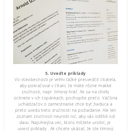
5. Uveďte príklady
Vo všeobecnosti je veľmi ťažké presvedčiť čitateľa,
aby pokračoval v čítaní, že máte rôzne mäkké
zručnosti, napr. tímový hráč. Ak sa na chvíľu
ocitnete v ich topánkach, pochopíte prečo. Väčšina
uchádzačov o zamestnanie chce byť žiaduca a
preto uvedú tieto zručnosti na požiadanie. Ale len
zoznam zručností neurobí nič, aby vás odlíšili od
davu. Najsilnejšia vec, ktorú môžete urobiť, je
uviesť príklady . Ak chcete ukázať, že ste tímový