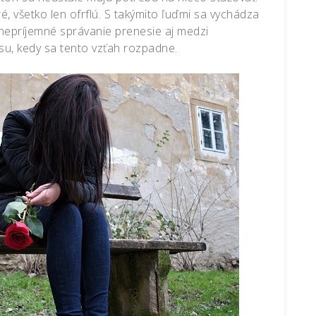
ré, všetko len ofrflú. S takýmito ľuďmi sa vychádza
 nepríjemné správanie prenesie aj medzi
asu, kedy sa tento vzťah rozpadne.