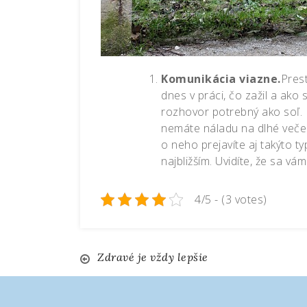
Komunikácia viazne.
Prest
dnes v práci, čo zažil a ako
rozhovor potrebný ako soľ. 
nemáte náladu na dlhé večern
o neho prejavíte aj takýto t
najbližším. Uvidíte, že sa vám 
4/5 - (3 votes)
Navigace
Zdravé je vždy lepšie
pro