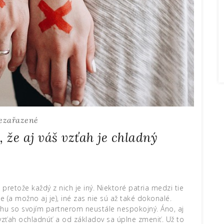
ezařazené
, že aj váš vzťah je chladný
pretože každý z nich je iný. Niektoré patria medzi tie
e (a možno aj je), iné zas nie sú až také dokonalé.
zťahu so svojím partnerom neustále nespokojný. Áno, aj
zťah ochladnúť a od základov sa úplne zmeniť. Už to