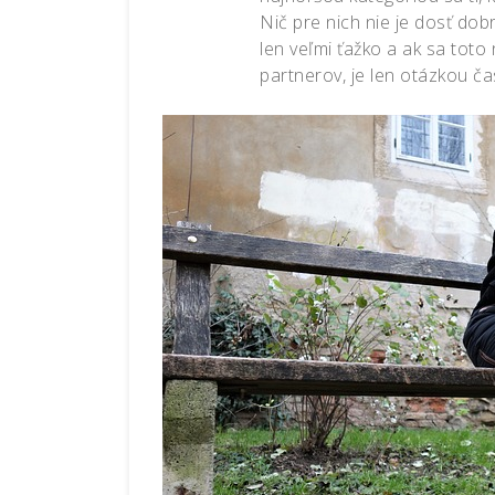
Nič pre nich nie je dosť dob
len veľmi ťažko a ak sa toto
partnerov, je len otázkou č