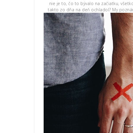
nie je to, čo to bývalo na začiatku, všetk
takto zo dňa na deň ochladol? My poznám