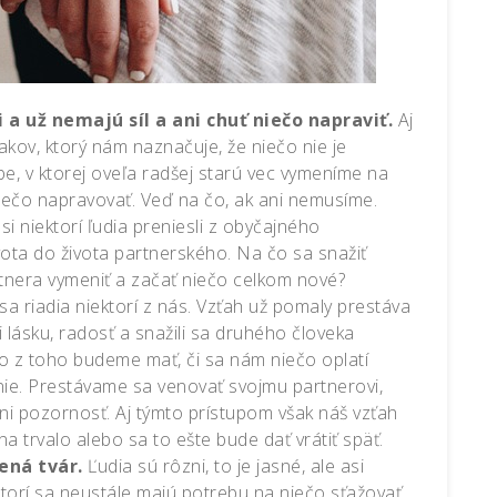
 a už nemajú síl a ani chuť niečo napraviť.
Aj
nakov, ktorý nám naznačuje, že niečo nie je
obe, v ktorej oveľa radšej starú vec vymeníme na
iečo napravovať. Veď na čo, ak ani nemusíme.
i niektorí ľudia preniesli z obyčajného
ta do života partnerského. Na čo sa snažiť
rtnera vymeniť a začať niečo celkom nové?
 sa riadia niektorí z nás. Vzťah už pomaly prestáva
 lásku, radosť a snažili sa druhého človeka
čo z toho budeme mať, či sa nám niečo oplatí
nie. Prestávame sa venovať svojmu partnerovi,
i pozornosť. Aj týmto prístupom však náš vzťah
na trvalo alebo sa to ešte bude dať vrátiť späť.
ená tvár.
Ľudia sú rôzni, to je jasné, ale asi
ktorí sa neustále majú potrebu na niečo sťažovať.