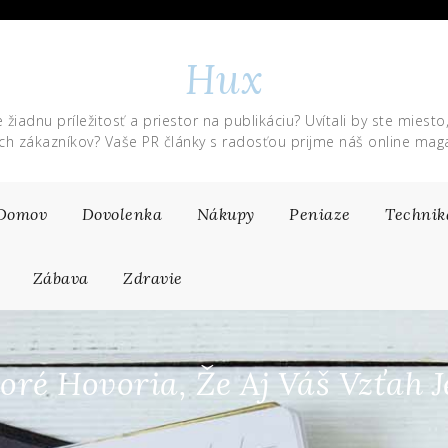
Hux
 žiadnu príležitosť a priestor na publikáciu? Uvítali by ste miesto
ich zákazníkov? Vaše PR články s radosťou prijme náš online maga
Domov
Dovolenka
Nákupy
Peniaze
Technik
Zábava
Zdravie
oré Hovoria, Že Aj Váš Vzťah 