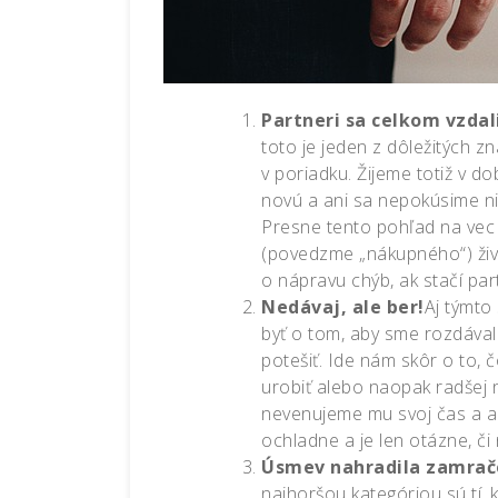
Partneri sa celkom vzdali
toto je jeden z dôležitých z
v poriadku. Žijeme totiž v d
novú a ani sa nepokúsime n
Presne tento pohľad na vec s
(povedzme „nákupného“) živo
o nápravu chýb, ak stačí pa
Nedávaj, ale ber!
Aj týmto
byť o tom, aby sme rozdávali
potešiť. Ide nám skôr o to, 
urobiť alebo naopak radšej 
nevenujeme mu svoj čas a an
ochladne a je len otázne, či 
Úsmev nahradila zamrač
najhoršou kategóriou sú tí, 