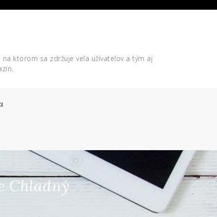
, na ktorom sa zdržuje veľa užívateľov a tým aj
zín.
a
Je Chladný