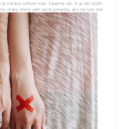
o je odrazu celkom inak. Zaujíma vás, či aj váš vzťah
e znaky, ktoré vám jasne povedia, ako na tom ste!