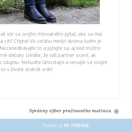
ali ste sa svojho milovaného pýtať, ako sa mal
 sa cíti? Chyba! Vo vzťahu medzi dvoma ľuďmi je
Nezanedbávajte to a pýtajte sa, aj keď možno
é debaty. Uvidíte, že váš partner ocení, ak
yp záujmu. Nebuďte ľahostajní a venujte sa svojim
to v živote stokrát vráti!
Správny výber pružinového matraca
Theme of
96 THEME.