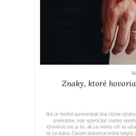
N
Znaky, ktoré hovoria
Nie je možné porovnávať dva rôzne vzťahy, 
prekrásne, kde vyzerá byť všetko ideáln
Výnimkou nie je to, ak sa niekto cíti vo v
to sa stáva. Časom dokonca môže takýto v