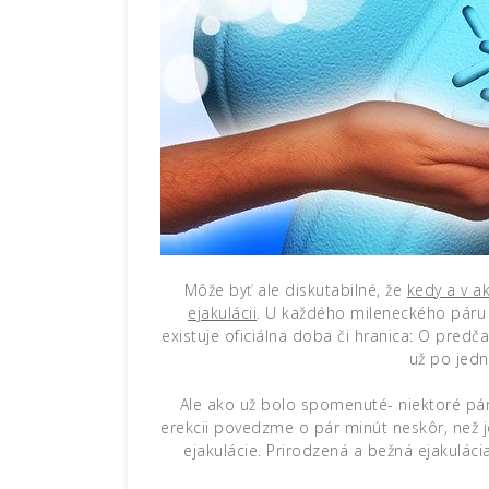
Môže byť ale diskutabilné, že
kedy a v a
ejakulácii
. U každého mileneckého páru m
existuje oficiálna doba či hranica: O predča
už po
jedn
Ale ako už bolo spomenuté- niektoré pár
erekcii povedzme o pár minút neskôr, než j
ejakulácie
. Prirodzená a bežná ejakulác