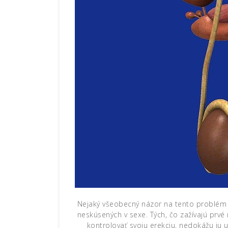
Nejaký všeobecný názor na tento problém 
neskúsených v sexe. Tých, čo zažívajú prvé
kontrolovať svoju erekciu, nedokážu ju