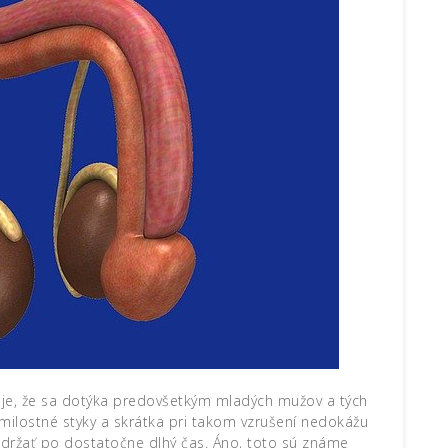
je, že sa dotýka predovšetkým mladých mužov a tých
 milostné styky a skrátka pri takom vzrušení nedokážu
 udržať po dostatočne dlhý čas. Áno, toto sú známe