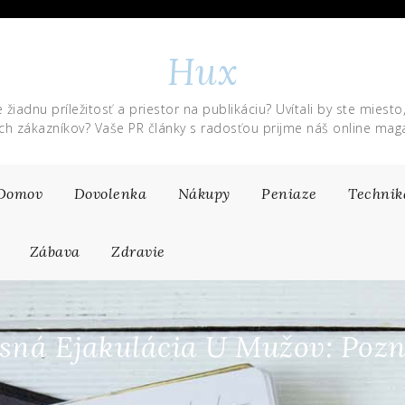
Hux
 žiadnu príležitosť a priestor na publikáciu? Uvítali by ste miesto
ich zákazníkov? Vaše PR články s radosťou prijme náš online maga
Domov
Dovolenka
Nákupy
Peniaze
Technik
Zábava
Zdravie
sná Ejakulácia U Mužov: Pozn