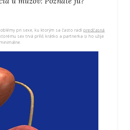
cia u mužov: Poznáte ju?
blémy pri sexe, ku ktorým sa často radí
predčasná
 ktorému sex trvá príliš krátko a partnerka si ho užije
minimálne.