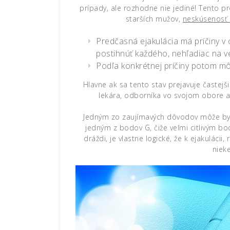
prípady, ale rozhodne nie jediné! Tento
pr
starších mužov,
neskúsenosť 
Predčasná ejakulácia má príčiny v
postihnúť každého, nehľadiac na ve
Podľa konkrétnej príčiny potom mô
Hlavne ak sa tento stav prejavuje častejši
lekára, odborníka vo svojom obore 
Jedným zo zaujímavých dôvodov môže byť
jedným z bodov G, čiže veľmi citlivým
dráždi, je vlastne logické, že k ejakuláci
niek