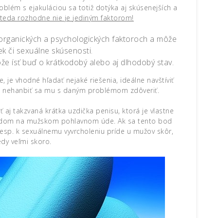
oblém s ejakuláciou
sa totiž dotýka aj skúsenejších a
teda rozhodne nie je jediným faktorom!
 organických a psychologických faktoroch a môže
k či sexuálne skúsenosti.
že ísť buď o krátkodobý alebo aj dlhodobý stav.
e, je vhodné hľadať nejaké riešenia, ideálne navštíviť
a nehanbiť sa mu s daným problémom zdôveriť.
 aj takzvaná krátka
uzdička penisu
, ktorá je vlastne
 bodom na mužskom pohlavnom úde. Ak sa tento bod
i, resp. k sexuálnemu vyvrcholeniu príde u mužov skôr,
edy veľmi skoro.