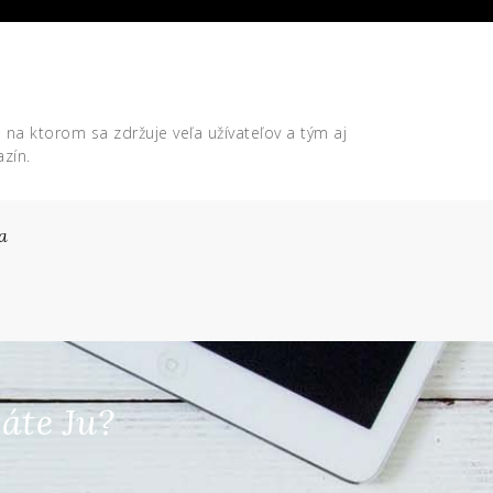
, na ktorom sa zdržuje veľa užívateľov a tým aj
zín.
a
áte Ju?