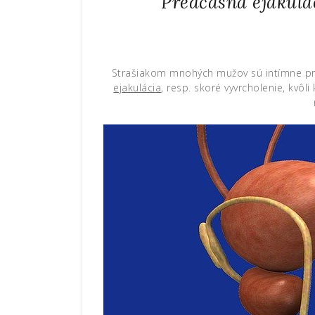
Predčasná ejakulá
Strašiakom mnohých mužov sú intímne pro
ejakulácia
, resp. skoré vyvrcholenie, kvôli