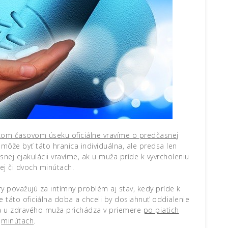
kom časovom úseku oficiálne vravíme o predčasnej
ôže byť táto hranica individuálna, ale predsa len
snej ejakulácii vravíme, ak u muža príde k vyvrcholeniu
ej či dvoch minútach
.
y považujú za intímny problém aj stav, kedy príde k
e táto oficiálna doba a chceli by dosiahnuť
oddialenie
ia u zdravého muža prichádza v priemere
po piatich
minútach
.