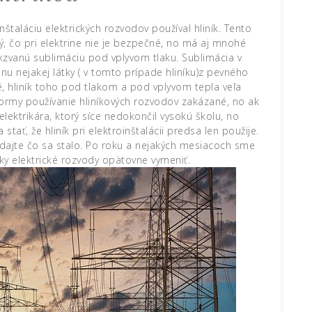
inštaláciu elektrických rozvodov používal hliník. Tento
ý, čo pri elektrine nie je bezpečné, no má aj mnohé
takzvanú sublimáciu pod vplyvom tlaku. Sublimácia v
nejakej látky ( v tomto prípade hliníku)z pevného
, hliník toho pod tlakom a pod vplyvom tepla veľa
 normy používanie hliníkových rozvodov zakázané, no ak
lektrikára, ktorý síce nedokončil vysokú školu, no
tať, že hliník pri elektroinštalácii predsa len použije.
dajte čo sa stalo. Po roku a nejakých mesiacoch sme
tky elektrické rozvody opätovne vymeniť.