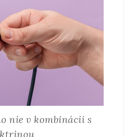
 no nie v kombinácii s
ektrinou