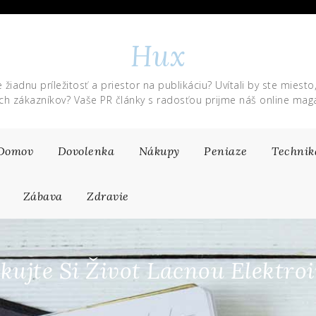
Hux
 žiadnu príležitosť a priestor na publikáciu? Uvítali by ste miesto
ich zákazníkov? Vaše PR články s radosťou prijme náš online maga
Domov
Dovolenka
Nákupy
Peniaze
Technik
Zábava
Zdravie
ujte Si Život Lacnou Elektro