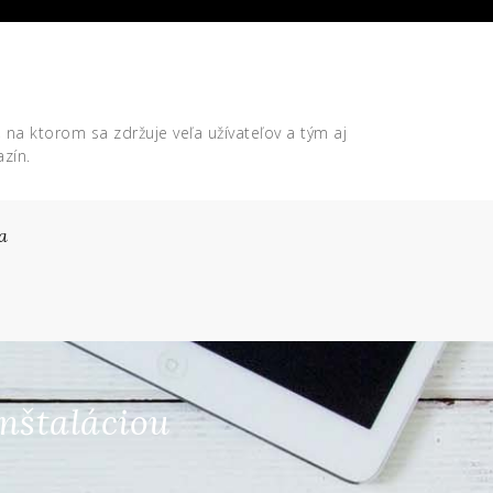
, na ktorom sa zdržuje veľa užívateľov a tým aj
zín.
a
inštaláciou