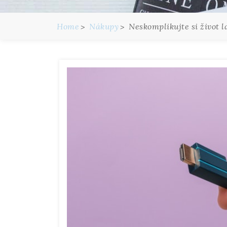
Home
Nákupy
Neskomplikujte si život l