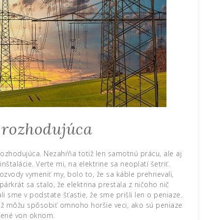
 rozhodujúca
ozhodujúca. Nezahŕňa totiž len samotnú prácu, ale aj
štalácie. Verte mi, na elektrine sa neoplatí šetriť.
zvody vymeniť my, bolo to, že sa káble prehrievali,
rkrát sa stalo, že elektrina prestala z ničoho nič
i sme v podstate šťastie, že sme prišli len o peniaze.
iž môžu spôsobiť omnoho horšie veci, ako sú peniaze
dené von oknom.