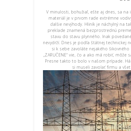
V minulosti, bohužiaľ, ešte aj dnes, sa na 
materiál je v prvom rade extrémne vodiv
ďalšie nevýhody. Hliník je náchylný na 
preklade znamená bezprostrednú premenu 
stavu do stavu plynného. Inak povedané
nevydrží. Dnes je podľa štátnej technickej
si k sebe zavoláte nejakého šikovného e
„ZARUČENE“ vie, čo a ako má robiť, môže sa s
Presne takto to bolo v našom prípade. Há
si museli zavolať firmu a vše