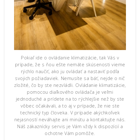
Pokiaľ ide o ovládanie klimatizácie, tak Vás v
prípade, že s ňou ešte nemáte skúsenosti vieme
rýchlo naučiť, ako ju ovládať a nastaviť podľa
svojich požiadaviek. Nemusíte sa báť, nejde o nič
zložité, čo by ste nezvládli. Ovládanie klimatizácie,
pomocou diaľkového ovládača je veľmi
jednoduché a prídete na to rýchlejšie než by ste
vôbec očakávali, a to aj v prípade, že nie ste
technický typ človeka.
V prípade akýchkoľvek
nejasností neváhajte ani minútu a kontaktujte nás.
Náš zákaznícky servis je Vám vždy k dispozícií a
ochotne Vám pomôže.