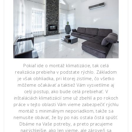
Pokiaľ ide o montáž klimatizácie, tak celá
realizácia prebieha v podstate rýchlo. Základom
je však obhliadka, pri ktorej zistíme, čo všetko
môžeme očakávať a taktiež Vám vysvetlíme aj
celý postup, ako bude celá prebiehať. V
inštaláciách klimatizácií sme už zbehlí a po rokoch
práce v tejto oblasti Vám vieme zabezpečiť rýchlu
montáž s minimálnym neporiadkom, takže sa
nemusíte obávať, že by po nás ostala čistá spúšť.
Dbáme na Vaše potreby, a preto pracujeme
najrýchlejšie, ako len vieme, ale zároveň sa