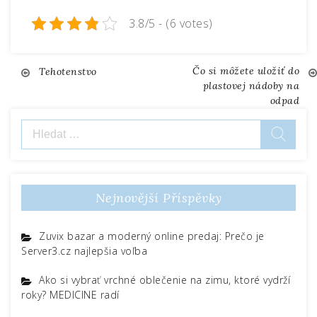
3.8/5 - (6 votes)
Čo si môžete uložiť do
Navigace
Tehotenstvo
plastovej nádoby na
odpad
pro
Vyhledávání
příspěvek
Nejnovější Příspěvky
Zuvix bazar a moderný online predaj: Prečo je
Server3.cz najlepšia voľba
Ako si vybrať vrchné oblečenie na zimu, ktoré vydrží
roky? MEDICINE radí