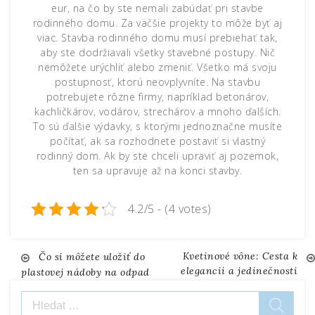
eur, na čo by ste nemali zabúdať pri stavbe
rodinného domu. Za väčšie projekty to môže byť aj
viac.
Stavba rodinného domu musí prebiehať tak,
aby ste dodržiavali všetky stavebné postupy. Nič
nemôžete urýchliť alebo zmeniť. Všetko má svoju
postupnosť, ktorú neovplyvníte. Na stavbu
potrebujete rôzne firmy, napríklad betonárov,
kachličkárov, vodárov, strechárov a mnoho ďalších.
To sú ďalšie výdavky, s ktorými jednoznačne musíte
počítať, ak sa rozhodnete postaviť si vlastný
rodinný dom. Ak by ste chceli upraviť aj pozemok,
ten sa upravuje až na konci stavby.
4.2/5 - (4 votes)
Kvetinové vône: Cesta k
Navigace
Čo si môžete uložiť do
elegancii a jedinečnosti
plastovej nádoby na odpad
pro
Vyhledávání