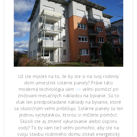
Už ste mysleli na to, že by ste si na svoj rodinný
dom umiestnili solárne panely? Práve táto
moderná technológia vám
vie
veľmi pomôcť pri
znižovaní mesačných nákladov na bývanie. Sú to
však len predpokladané náklady na bývanie, ktoré
sa skutočným veľmi približujú. Solárne panely sú len
jednou vychytávkou, ktorou si môžete pomôcť.
Skúsili ste aj zmeniť vykurovanie alebo úsporu
vody? To by vám tiež veľmi pomohlo, aby ste na
svoju stavbu rodinného domu získali energetický