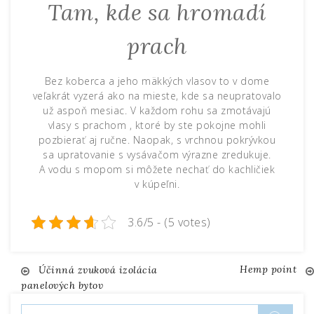
Tam, kde sa hromadí
prach
Bez koberca a jeho mäkkých vlasov to v dome
veľakrát vyzerá ako na mieste, kde sa neupratovalo
už aspoň mesiac. V každom rohu sa zmotávajú
vlasy s prachom , ktoré by ste pokojne mohli
pozbierať aj ručne. Naopak, s vrchnou pokrývkou
sa upratovanie s vysávačom výrazne zredukuje.
A vodu s mopom si môžete nechať do kachličiek
v kúpeľni.
3.6/5 - (5 votes)
Hemp point
Navigace
Účinná zvuková izolácia
panelových bytov
pro
Vyhledávání