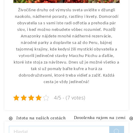
Živočíšne druhy od výmyslu sveta uvidíte v džungli
naokolo, nádherné porasty, rastliny i kvety. Domorodí
obyvatelia sa s vami iste radi odfotia a prehodia pár
slov, i keď možno nebudete vôbec rozumieť. Pozdĺž
Amazonky nájdete mnohé nádherné rezervácie,
národné parky a doplavíte sa až do Peru, bájnej
tajomnej krajiny, kde kedysi žili mystickí obyvatelia a
vytvorili jedinečné stavby Macchu Picchu a ďalšie,
ktoré iste stoja za návštevu. Dnes už je možné všetko a
tak si už pomaly baľte kufre a hurá za
dobrodružstvami, ktoré treba vidieť a zažiť. Každá
cesta je vždy jedinečná!
4/5 - (7 votes)
Dovolenka rajom na zemi
Navigace
Istota na vašich cestách
Vyhledávání