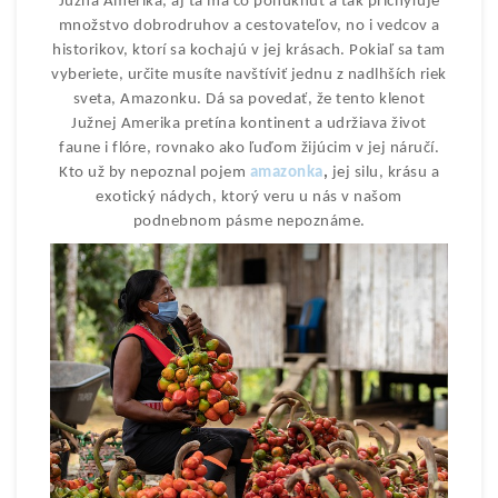
Južná Amerika, aj tá má čo ponúknuť a tak prichyľuje
množstvo dobrodruhov a cestovateľov, no i vedcov a
historikov, ktorí sa kochajú v jej krásach. Pokiaľ sa tam
vyberiete, určite musíte navštíviť jednu z nadlhších riek
sveta, Amazonku. Dá sa povedať, že tento klenot
Južnej Amerika pretína kontinent a udržiava život
faune i flóre, rovnako ako ľuďom žijúcim v jej náručí.
Kto už by nepoznal pojem
amazonka
,
jej silu, krásu a
exotický nádych, ktorý veru u nás v našom
podnebnom pásme nepoznáme.