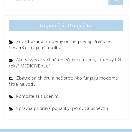
pro
příspěvek
Nejnovější Příspěvky
Zuvix bazar a moderný online predaj: Prečo je
Server3.cz najlepšia voľba
Ako si vybrať vrchné oblečenie na zimu, ktoré vydrží
roky? MEDICINE radí
Zbavte sa chlóru a nečistôt: Ako fungujú moderné
filtre na vodu
Pomôžte si s učením!
Správna príprava pohánky- polovica úspechu