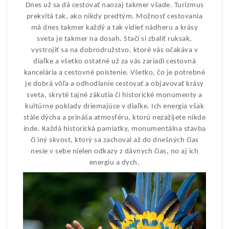
Dnes už sa dá cestovať naozaj takmer všade. Turizmus
prekvitá tak, ako nikdy predtým. Možnosť cestovania
má dnes takmer každý a tak vidieť nádheru a krásy
sveta je takmer na dosah. Stačí si zbaliť ruksak,
vystrojiť sa na dobrodružstvo, ktoré vás očakáva v
diaľke a všetko ostatné už za vás zariadi cestovná
kancelária a cestovné poistenie. Všetko, čo je potrebné
je dobrá vôľa a odhodlanie cestovať a objavovať krásy
sveta, skryté tajné zákutia či historické monumenty a
kultúrne poklady driemajúce v diaľke. Ich energia však
stále dýcha a prináša atmosféru, ktorú nezažijete nikde
inde. Každá historická pamiatky, monumentálna stavba
či iný skvost, ktorý sa zachoval až do dnešných čias
nesie v sebe nielen odkazy z dávnych čias, no aj ich
energiu a dych.